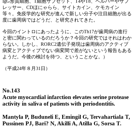
IgG形質細胞、T細胞サブセット、T4やT8、ヘルパーやサプ
レッサー、CDほにゃらら、サイトカイン、ケモカイン
等々。免疫学的な研究が進んで新しい分子や注目細胞が出る
度に歯周病ではどうだ、と研究されてきた。
今回のイントロにあったように、このTh17が歯周病の進行
と密に関わっているのだろうか？今回の研究ではそれはわか
らない。しかし、RORC2遺伝子発現は歯周病のアクティブ
病変とアクティブでない病変間で差がないという報告もある
ようだ。今後の検討を待つ、ということかな。）
（平成24年８月31日）
No.143
Acute myocardial infarction elevates serine protease
activity in saliva of patients with periodontitis.
Mantyla P, Buduneli E, Emingil G, Tervahartiala T,
Pussinen PJ, Bari? N, Akilli A, Atilla G, Sorsa T.