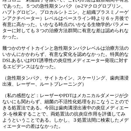
であった。５つの急性期タンパク（α-2マクログロブリン、
ハプトグロビン、プロカルシトニン、と組織プラスミノーゲ
ンアクチベーター）レベルはベースライン時より６ヶ月後で
有意に高かった。いかなる時点のいかなる生物学的パラメー
ターに対しても３つの治療方法群間に有意な差は認められな
かった。
幾つかのサイトカインと急性期タンパクレベルは治療方法の
いかんにかかわらず、有意な変化を認めなかった。特異的な
DSLあるいはPDT誘導性の炎症性メディエーター発現に対す
るエビデンスはなかった。
（急性期タンパク、サイトカイン、スケーリング、歯肉溝浸
出液、レーザー、ルートプレーニング）
（私の感想など：レーザーやPDTはメカニカルダメージが少
ないにも関わらず、細菌の不活性化処理をおこなうことので
きる処置法である。今回は歯肉溝浸出液中の炎症メディエー
タ-を検索することで、両処置法の抗炎症作用を評価してみ
ようということである。しかし、３処置法間に検索したメデ
ィエーターの差はなかった。