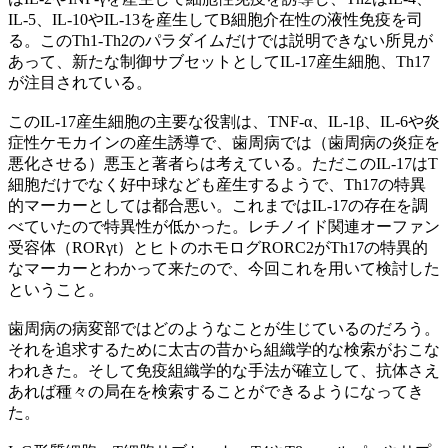
IL-5、IL-10やIL-13を産生してB細胞介在性の液性免疫を司
る。このTh1-Th2のパラダイムだけでは説明できない所見が
あって、新たな制御サブセットとしてIL-17産生細胞、Th17
が注目されている。
このIL-17産生細胞の主要な役割は、TNF-α、IL-1β、IL-6や炎
症性ケモカインの産生誘導で、歯周病では（歯周病の炎症を
悪化させる）悪玉と著者らは考えている。ただこのIL-17はT
細胞だけでなく好中球なども産生するようで、Th17の特異
的マーカーとしては都合悪い。これまではIL-17の存在を調
べていたので特異性が低かった。レチノイド関連オーファン
受容体（RORγt）とヒトのホモログRORC2がTh17の特異的
なマーカーとわかって来たので、今回これを用いて検討した
ということ。
歯周病の病変部ではどのようなことが生じているのだろう。
それを追求するために太古の昔から組織学的な検索がおこな
われきた。そして免疫組織学的な手法が確立して、抗体さえ
あれば種々の局在を検索することができるようになってき
た。