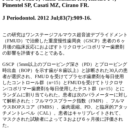
Pimentel SP, Casati MZ, Cirano FR.
J Periodontol. 2012 Jul;83(7):909-16.
この研究はワンステージフルマウス超音波デブライドメント
（FMUD）で治療した重度慢性歯周炎（GSCP）患者の６ヶ
月後の臨床反応におよぼすトリクロサン/コポリマー歯磨剤
の影響を評価することである。
GSCP（5mm以上のプロービング深さ（PD）とプロービング
時出血（BOP）を示す歯が８歯以上）と診断された30人の患
者が選択され、FMUＤを受けてプラセボ歯磨剤を毎日使用
したコントロール群（n=15）とFMUDを受けてトリクロサ
ン/コポリマー歯磨剤を毎日使用したテスト群（n=15）とに
ランダムに割り当てられた。患者は次のパラメーターに対し
て解析された：フルマウスプラーク指数（FMPI）、フルマ
ウスBOPスコア（FMBS）、歯肉退縮、PD、と臨床的アタッ
チメントレベル（CAL）。患者はキャリブレイトされて、
マスクされた試験者によって３および６ヶ月後に評価され
た。