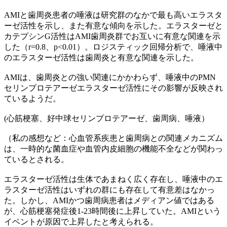
AMIと歯周炎患者の唾液は研究群のなかで最も高いエラスタ
ーゼ活性を示し、また有意な傾向を示した。エラスターゼと
カテプシンG活性はAMI歯周炎群でお互いに有意な関連を示
した（r=0.8、p<0.01）。ロジスティック回帰分析で、唾液中
のエラスターゼ活性は歯周炎と有意な関連を示した。
AMIは、歯周炎との強い関連にかかわらず、唾液中のPMN
セリンプロテアーゼエラスターゼ活性にその影響が反映され
ているようだ。
(心筋梗塞、好中球セリンプロテアーゼ、歯周病、唾液）
（私の感想など：心血管系疾患と歯周病との関連メカニズム
は、一時的な菌血症や血管内皮細胞の機能不全などが関わっ
ているとされる。
エラスターゼ活性は生体であまねく広く存在し、唾液中のエ
ラスターゼ活性はいずれの群にも存在して有意差はなかっ
た。しかし、AMIかつ歯周病患者はメディアン値ではある
が、心筋梗塞発症後1-23時間後に上昇していた。AMIという
イベントが原因で上昇したと考えられる。