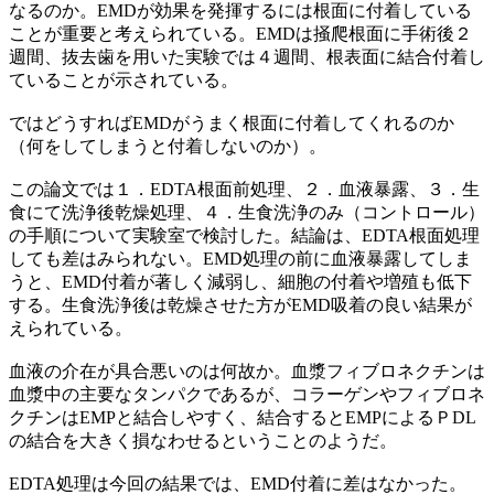
なるのか。EMDが効果を発揮するには根面に付着している
ことが重要と考えられている。EMDは掻爬根面に手術後２
週間、抜去歯を用いた実験では４週間、根表面に結合付着し
ていることが示されている。
ではどうすればEMDがうまく根面に付着してくれるのか
（何をしてしまうと付着しないのか）。
この論文では１．EDTA根面前処理、２．血液暴露、３．生
食にて洗浄後乾燥処理、４．生食洗浄のみ（コントロール）
の手順について実験室で検討した。結論は、EDTA根面処理
しても差はみられない。EMD処理の前に血液暴露してしま
うと、EMD付着が著しく減弱し、細胞の付着や増殖も低下
する。生食洗浄後は乾燥させた方がEMD吸着の良い結果が
えられている。
血液の介在が具合悪いのは何故か。血漿フィブロネクチンは
血漿中の主要なタンパクであるが、コラーゲンやフィブロネ
クチンはEMPと結合しやすく、結合するとEMPによるＰDL
の結合を大きく損なわせるということのようだ。
EDTA処理は今回の結果では、EMD付着に差はなかった。