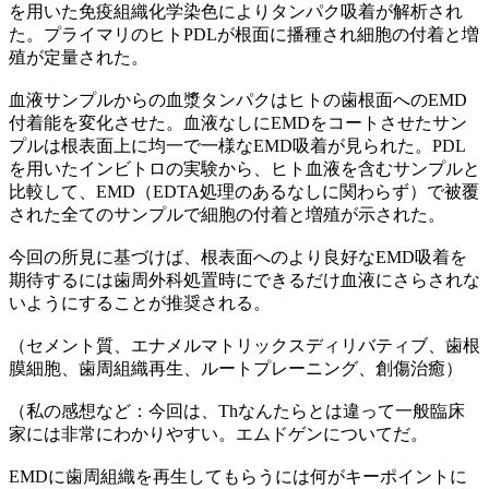
を用いた免疫組織化学染色によりタンパク吸着が解析され
た。プライマリのヒトPDLが根面に播種され細胞の付着と増
殖が定量された。
血液サンプルからの血漿タンパクはヒトの歯根面へのEMD
付着能を変化させた。血液なしにEMDをコートさせたサン
プルは根表面上に均一で一様なEMD吸着が見られた。PDL
を用いたインビトロの実験から、ヒト血液を含むサンプルと
比較して、EMD（EDTA処理のあるなしに関わらず）で被覆
された全てのサンプルで細胞の付着と増殖が示された。
今回の所見に基づけば、根表面へのより良好なEMD吸着を
期待するには歯周外科処置時にできるだけ血液にさらされな
いようにすることが推奨される。
（セメント質、エナメルマトリックスディリバティブ、歯根
膜細胞、歯周組織再生、ルートプレーニング、創傷治癒）
（私の感想など：今回は、Thなんたらとは違って一般臨床
家には非常にわかりやすい。エムドゲンについてだ。
EMDに歯周組織を再生してもらうには何がキーポイントに