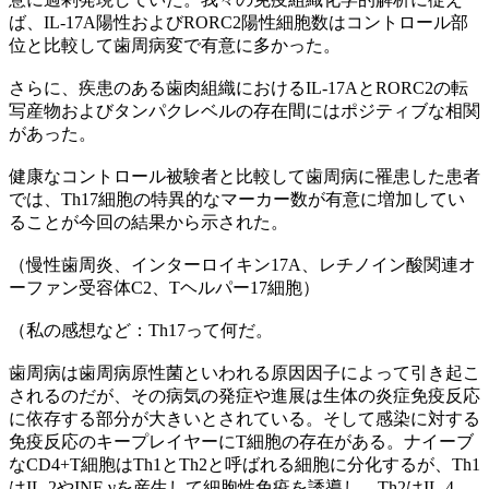
ば、IL-17A陽性およびRORC2陽性細胞数はコントロール部
位と比較して歯周病変で有意に多かった。
さらに、疾患のある歯肉組織におけるIL-17AとRORC2の転
写産物およびタンパクレベルの存在間にはポジティブな相関
があった。
健康なコントロール被験者と比較して歯周病に罹患した患者
では、Th17細胞の特異的なマーカー数が有意に増加してい
ることが今回の結果から示された。
（慢性歯周炎、インターロイキン17A、レチノイン酸関連オ
ーファン受容体C2、Tヘルパー17細胞）
（私の感想など：Th17って何だ。
歯周病は歯周病原性菌といわれる原因因子によって引き起こ
されるのだが、その病気の発症や進展は生体の炎症免疫反応
に依存する部分が大きいとされている。そして感染に対する
免疫反応のキープレイヤーにT細胞の存在がある。ナイーブ
なCD4+T細胞はTh1とTh2と呼ばれる細胞に分化するが、Th1
はIL-2やINF-γを産生して細胞性免疫を誘導し、Th2はIL-4、