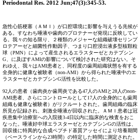
Periodontal Res. 2012 Jun;47(3):345-53.
急性心筋梗塞（ＡＭＩ）が口腔環境に影響を与えうる兆候が
ある。すなわち唾液や歯肉のプロテナーゼ発現に反映してい
る。我々の知る限り、２種類のメジャーな組織破壊セリンプ
ロテアーゼと細菌性作動因子、つまり口腔浸出液多型核顆粒
球（PMN）によって産生されるエラスターゼとカテプシン
G、に及ぼすAMIの影響について検討された研究はない。そ
れゆえ、我々はAMI患者と、同程度の歯周組織状態を有する
全身的に健康な被験者（non-AMI）から得られた唾液中のエ
ラスターゼとカテプシンG活性を比較した。
92人の患者（歯肉炎か歯周炎である47人のAMIと28人のnon-
AMI患者、さらにコントロールとして17人の全身的にも歯周
組織も健康な被験者）がリクルートされた。歯周組織の臨床
所見が記録され、刺激全唾液が回収された。ＡＭＩ患者は冠
疾患集中治療室への入院後3-4日以内に臨床的な検査をおこ
なった。唾液好中球エラスターゼとカテプシンGの活性は、
回収後に特異的な合成ペプチド基質アッセイにより培養期間
（ベースラインから23時間）の特定した時間に測定された。