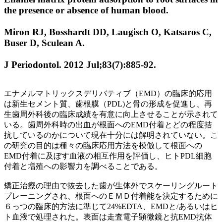
the presence or absence of human blood.
Miron RJ, Bosshardt DD, Laugisch O, Katsaros C,
Buser D, Sculean A.
J Periodontol. 2012 Jul;83(7):885-92.
エナメルマトリックスデリバティブ（EMD）の臨床的応用
は新生セメント質、歯根膜（PDL)と骨の形成を促進し、再
生歯周外科後の臨床成績を有意に向上させることが示されて
いる。歯周外科時の出血が根面へのEMD付着とどの程度拮
抗しているのかについて現在十分には解明されていない。こ
の研究の目的は種々の臨床応用方法を模倣して根面への
EMD付着に及ぼす血液の相互作用を評価し、ヒトPDL細胞
付着と増殖への影響力を調べることである。
矯正治療の理由で抜去した歯が生体外でスケーリングルート
プレーニングされ、根面へのＥＭＤ付着能を決定するために
６っつの臨床的方法に準じて24%EDTA、EMDと/あるいはヒ
ト血液で処理された。表面は走査電子顕微鏡と抗EMD抗体