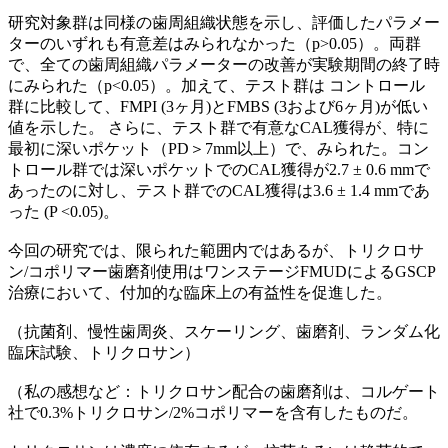
研究対象群は同様の歯周組織状態を示し、評価したパラメー
ターのいずれも有意差はみられなかった（p>0.05）。両群
で、全ての歯周組織パラメーターの改善が実験期間の終了時
にみられた（p<0.05）。加えて、テスト群は コントロール
群に比較して、FMPI (3ヶ月)とFMBS (3および6ヶ月)が低い
値を示した。 さらに、テスト群で有意なCAL獲得が、特に
最初に深いポケット（PD＞7mm以上）で、みられた。コン
トロール群では深いポケットでのCAL獲得が2.7 ± 0.6 mmで
あったのに対し、テスト群でのCAL獲得は3.6 ± 1.4 mmであ
った (P <0.05)。
今回の研究では、限られた範囲内ではあるが、トリクロサ
ン/コポリマー歯磨剤使用はワンステージFMUDによるGSCP
治療において、付加的な臨床上の有益性を促進した。
（抗菌剤、慢性歯周炎、スケーリング、歯磨剤、ランダム化
臨床試験、トリクロサン）
（私の感想など：トリクロサン配合の歯磨剤は、コルゲート
社で0.3%トリクロサン/2%コポリマーを含有したものだ。