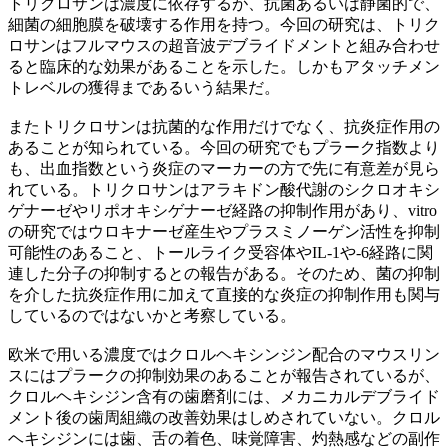
トリクロサンは濃度に依存するが、抗菌あるいは静菌的で、
細菌の細胞膜を破壊する作用を持つ。今回の研究は、トリク
ロサンはフルマウスの超音波デブライドメントと組み合わせ
ると臨床的な効果があることを示した。しかもアタッチメン
トレベルの獲得まであるいう結果だ。
またトリクロサンは抗菌的な作用だけでなく、抗炎症作用の
あることが知られている。今回の研究でもプラーク指数より
も、出血指数という炎症のマーカーの方で先に有意差が見ら
れている。トリクロサンはアラキドン酸代謝のシクロオキシ
ゲナーゼやリポオキシゲナーゼ経路の抑制作用があり、vitro
の研究ではウロキナーゼ産生やプラスミノーゲン活性を抑制
可能性のあること、トールライク受容体やIL-1や-6経路に関
連した分子の抑制するとの報告がある。そのため、菌の抑制
を介した抗炎症作用に加えて直接的な炎症の抑制作用も関与
しているのではないかと考察している。
欧米で用いる濃度ではクロルヘキシンジン配合のマウスリン
スにはプラークの抑制効果のあることが報告されているが、
クロルヘキシジン含有の歯磨剤には、メカニカルデブライド
メント後の歯周組織の改善効果はしめされていない。クロル
ヘキシジンには歯、舌の着色、味覚障害、灼熱感などの副作