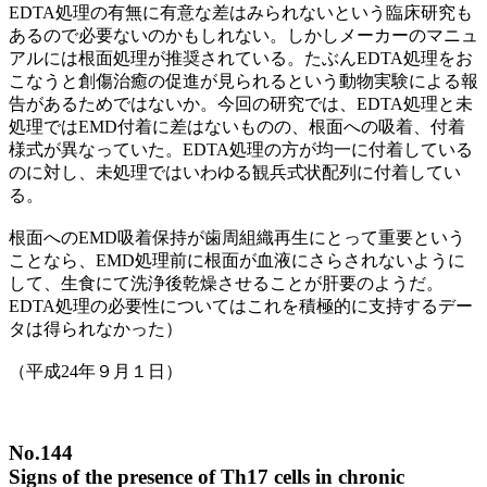
EDTA処理の有無に有意な差はみられないという臨床研究も
あるので必要ないのかもしれない。しかしメーカーのマニュ
アルには根面処理が推奨されている。たぶんEDTA処理をお
こなうと創傷治癒の促進が見られるという動物実験による報
告があるためではないか。今回の研究では、EDTA処理と未
処理ではEMD付着に差はないものの、根面への吸着、付着
様式が異なっていた。EDTA処理の方が均一に付着している
のに対し、未処理ではいわゆる観兵式状配列に付着してい
る。
根面へのEMD吸着保持が歯周組織再生にとって重要という
ことなら、EMD処理前に根面が血液にさらされないように
して、生食にて洗浄後乾燥させることが肝要のようだ。
EDTA処理の必要性についてはこれを積極的に支持するデー
タは得られなかった）
（平成24年９月１日）
No.144
Signs of the presence of Th17 cells in chronic