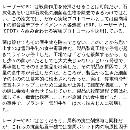
レーザーやPDTは殺菌作用を発揮させることは可能だが、石
灰化あるいは非石灰化の細菌産生物を除去できるわけではな
い。この論文では、だから実験プロトコールとしては歯肉縁
下の超音波デブライドメントと各処置（SRP、レーザーそし
てPDT）を組み合わせる実験プロトコールを採用している。
菌は殺せてもその産生物を除去できない、このことから思い
出すのは雪印牛乳の食中毒事件だ。製品製造工場で停電が起
きてラインが停止した。工場では「どうせ殺菌するから、も
し少々の菌がいたとしても大丈夫じゃない」という発想で、
再稼働してそのまま製品を出荷した。その製品が原因で、大
量の食中毒が発生したのだ。ところが、製品から生きた細菌
そのもののは基本的に検出されなかった。実は、停電時冷却
装置もストップしたために温度が上昇して細菌が増殖し、そ
の際に毒素も合わせて生じていた。製品の殺菌過程で菌は死
滅しても、毒素は残存し、これが原因での食中毒だった。こ
の事件で、ブランド「雪印牛乳」は木っ端みじんに破壊し
た。
レーザーやPDTはどうだろう。局所の抗生剤投与も同様だ
が、これらの抗菌処置単独では歯周ポケット内の病原性因子