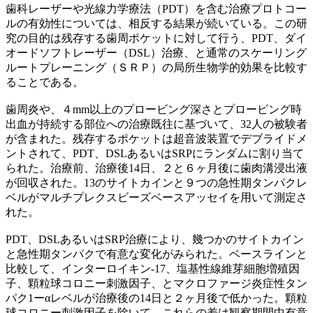
歯科レーザーや光線力学療法（PDT）を含む治療プロトコー
ルの有効性については、相反する結果が続いている。この研
究の目的は残存する歯周ポケットに対して行う、PDT、ダイ
オードソフトレーザー（DSL）治療、と通常のスケーリング
ルートプレーニング（ＳＲＰ）の局所生物学的効果を比較す
ることである。
歯周炎や、４mm以上のプロービング深さとプロービング時
出血が持続する部位への治療既往に基づいて、32人の被験者
が含まれた。残存するポケットは超音波装置でデブライドメ
ントされて、PDT、DSLあるいはSRPにランダムに割り当て
られた。治療前、治療後14日、２と６ヶ月後に歯肉溝浸出液
が回収された。13のサイトカインと９つの急性期タンパクレ
ベルがマルチプレクスビーズベースアッセイを用いて測定さ
れた。
PDT、DSLあるいはSRP治療により、幾つかのサイトカイン
と急性期タンパクで有意な変化がみられた。ベースラインと
比較して、インターロイキン-17、塩基性線維芽細胞増殖因
子、顆粒球コロニー刺激因子、とマクロファージ炎症性タン
パク1ーαレベルが治療後の14日と２ヶ月後で低かった。顆粒
球コロニー刺激因子を除いて、これらの差は観察期間中有意