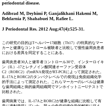
periodontal disease.
Adibrad M, Deyhimi P, Ganjalikhani Hakemi M,
Behfarnia P, Shahabuei M, Rafiee L.
J Periodontal Res. 2012 Aug;47(4):525-31.
この研究の目的はTヘルパー17細胞（Th17）の特異的なマー
カーと健康なコントロール被験者と比較して慢性歯周炎患者
における差異を同定することにある。
歯周炎患者30人と健常者コントロール30で、インターロイキ
ン（IL）-17とレチノイン酸関連オーファン受容体
C2（RORC2）のmRNA発現がRT-PCRによって測定された。
IL-17AとRORC2のタンパクレベルでの発現は免疫組織化学
的手法によって測定された。これらマーカーのレベルは健康
な歯周組織と病的歯周組織間でマンホイットニーUテストで
比較された。
歯周病巣では、IL-17AとRORC2が健康な組織に比較して有
意に過剰発現していた。我々の免疫組織化学的解析に従え