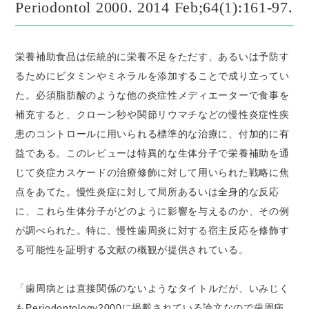
Periodontol 2000. 2014 Feb;64(1):161-97.
栄養補助食品は伝統的に栄養不足をただす、あるいは予防す
るためにビタミンやミネラルを添加することで成り立ってい
た。必須脂肪酸のような他の炎症性メディエーターで食事を
補充すると、クローン秒や関節リウマチなどの慢性炎症性疾
患のコントロールに用いられる標準的な治療に、付加的に有
益である。このレビューは特異的な生体分子で栄養補助を通
じて炎症カスケードの治療修飾に対して用いられた戦略に焦
点をあてた。慢性炎症に対して局所あるいは全身的な反応
に、これら生体分子がどのように影響を与えるのか、その例
が調べられた。特に、慢性歯周炎に対する宿主反応を修飾す
る可能性を証明する文献の概観が提供されている。
「歯周病とは直接関係のないようなタイトルだが、いみじく
もPeriodontology2000に掲載されている論文なので歯周病