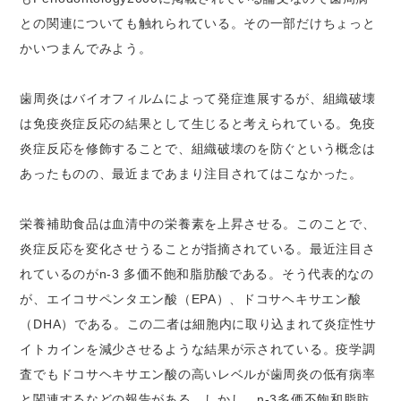
との関連についても触れられている。その一部だけちょっと
かいつまんでみよう。
歯周炎はバイオフィルムによって発症進展するが、組織破壊
は免疫炎症反応の結果として生じると考えられている。免疫
炎症反応を修飾することで、組織破壊のを防ぐという概念は
あったものの、最近まであまり注目されてはこなかった。
栄養補助食品は血清中の栄養素を上昇させる。このことで、
炎症反応を変化させうることが指摘されている。最近注目さ
れているのがn-3 多価不飽和脂肪酸である。そう代表的なの
が、エイコサペンタエン酸（EPA）、ドコサヘキサエン酸
（DHA）である。この二者は細胞内に取り込まれて炎症性サ
イトカインを減少させるような結果が示されている。疫学調
査でもドコサヘキサエン酸の高いレベルが歯周炎の低有病率
と関連するなどの報告がある。しかし、n-3多価不飽和脂肪