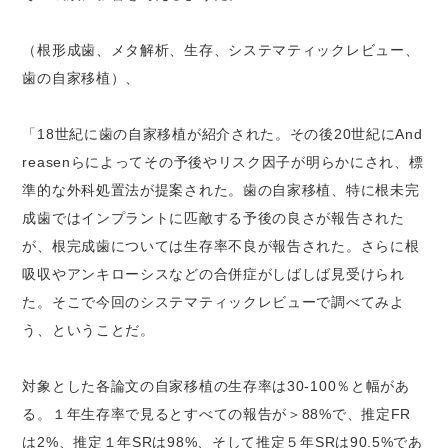
（根形成歯、メタ解析、生存、システマティックレビュー、
歯の自家移植）、
「18世紀に歯の自家移植が紹介された。その後20世紀にAnd
reasenらによってその予後やリスク因子が明らかにされ、標
準的な外科処置法が提案された。歯の自家移植、特に根未完
成歯ではインプラントに匹敵する予後の良さが報告された
が、根完成歯については生存率不良が報告された。さらに根
吸収やアンキローシスなどの合併症がしばしば見受けられ
た。そこで今回のシステマティックレビューで調べてみよ
う、ということだ。
対象とした各論文の自家移植の生存率は30-100％と幅があ
る。１年生存率で見るとすべての報告が＞88%で、推定FR
は2%、推定１年SRは98%、そして推定５年SRは90.5%であ