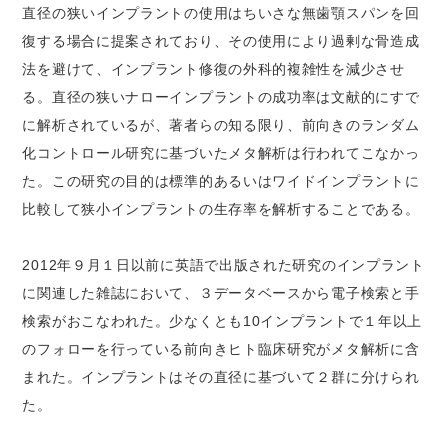
直径の狭いインプラントの使用はちいさな無歯顎スパンを回
復する場合に提案されており、その使用により過剰な骨造成
法を避けて、インプラント修復の外科的複雑性を減少させ
る。直径の狭いナローインプラントの成功率は文献的にすで
に解析されているが、著者らの知る限り、前向きのランダム
化コントロール研究に基づいたメタ解析は行われてこなかっ
た。この研究の目的は標準的あるいはワイドインプラントに
比較して狭小インプラントの生存率を解析することである。
2012年９月１日以前に英語で出版された研究のインプラント
に関連した雑誌において、３データベースから電子検索と手
検索がおこなわれた。少なくとも10インプラントで１年以上
のフォローを行っている前向きヒト臨床研究がメタ解析に含
まれた。インプラントはその直径に基づいて２群に分けられ
た。