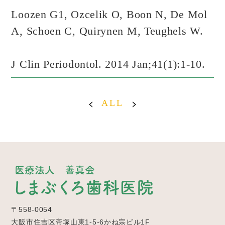
Loozen G1, Ozcelik O, Boon N, De Mol
A, Schoen C, Quirynen M, Teughels W.
J Clin Periodontol. 2014 Jan;41(1):1-10.
ALL
〒558-0054
大阪市住吉区帝塚山東1-5-6かね宗ビル1F