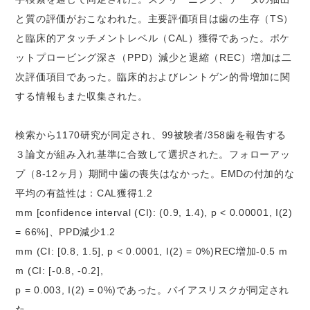
と質の評価がおこなわれた。主要評価項目は歯の生存（TS）
と臨床的アタッチメントレベル（CAL）獲得であった。ポケ
ットプロービング深さ（PPD）減少と退縮（REC）増加は二
次評価項目であった。臨床的およびレントゲン的骨増加に関
する情報もまた収集された。
検索から1170研究が同定され、99被験者/358歯を報告する
３論文が組み入れ基準に合致して選択された。フォローアッ
プ（8-12ヶ月）期間中歯の喪失はなかった。EMDの付加的な
平均の有益性は：CAL獲得1.2
mm [confidence interval (CI): (0.9, 1.4), p < 0.00001, I(2)
= 66%]、PPD減少1.2
mm (CI: [0.8, 1.5], p < 0.0001, I(2) = 0%)REC増加-0.5 m
m (CI: [-0.8, -0.2],
p = 0.003, I(2) = 0%)であった。バイアスリスクが同定され
た。