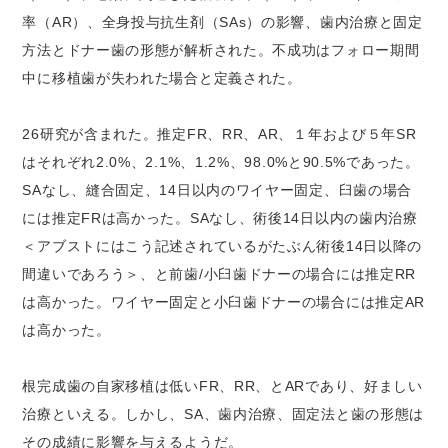
率（AR）、全身投与抗生剤（SAs）の影響、歯内治療と固定
方法とドナー歯の形態が解析された。不成功はフォロー期間
中に移植歯が失われた場合と定義された。
26研究が含まれた。推定FR、RR、AR、１年および５年SR
はそれぞれ2.0%、2.1%、1.2%、98.0%と90.5%であった。
SAなし、縫合固定、14日以内のワイヤー固定、臼歯の場合
には推定FRは高かった。SAなし、術後14日以内の歯内治療
＜アブストにはこう記述されているがたぶん術後14日以降の
間違いであろう＞、と前歯/小臼歯ドナーの場合には推定RR
は高かった。ワイヤー固定と小臼歯ドナーの場合には推定AR
は高かった。
根完成歯の自家移植は低いFR、RR、とARであり、好ましい
治療といえる。しかし、SA、歯内治療、固定法と歯の形態は
その成績に影響を与えるようだ。