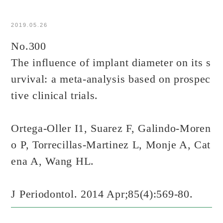
2019.05.26
No.300
The influence of implant diameter on its s
urvival: a meta-analysis based on prospec
tive clinical trials.
Ortega-Oller I1, Suarez F, Galindo-Moren
o P, Torrecillas-Martinez L, Monje A, Cat
ena A, Wang HL.
J Periodontol. 2014 Apr;85(4):569-80.