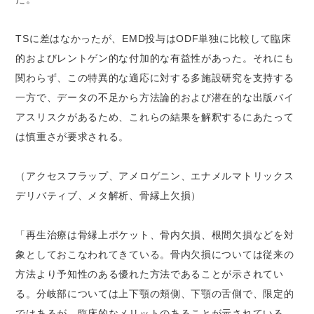
TSに差はなかったが、EMD投与はODF単独に比較して臨床
的およびレントゲン的な付加的な有益性があった。それにも
関わらず、この特異的な適応に対する多施設研究を支持する
一方で、データの不足から方法論的および潜在的な出版バイ
アスリスクがあるため、これらの結果を解釈するにあたって
は慎重さが要求される。
（アクセスフラップ、アメロゲニン、エナメルマトリックス
デリバティブ、メタ解析、骨縁上欠損）
「再生治療は骨縁上ポケット、骨内欠損、根間欠損などを対
象としておこなわれてきている。骨内欠損については従来の
方法より予知性のある優れた方法であることが示されてい
る。分岐部については上下顎の頬側、下顎の舌側で、限定的
ではあるが、臨床的なメリットのあることが示されている。