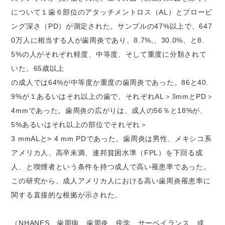
について１歯６部位のアタッチメントロス（AL）とプロービ
ング深さ（PD）が測定された。サンプルの47%以上で、647
0万人に相当する人が歯周炎であり、8.7%,、30.0%、と8.
5%の人がそれぞれ軽度、中等度、そして重度に分類されて
いた。65歳以上
の成人では64%が中等度か重度の歯周炎であった。86と40.
9%が１あるいはそれ以上の歯で、それぞれAL＞3mmとPD＞
4mmであった。歯周炎の広がりは、成人の56％と18%が、
5%あるいはそれ以上の部位でそれぞれ＞
3 mmALと> 4 mm PDであった。歯周炎は男性、メキシコ系
アメリカ人、高卒未満、連邦貧困水準（FPL）を下回る成
人、と喫煙者という条件を持つ成人で高い罹患率であった。
この研究から、成人アメリカ人における高い歯周炎罹患率に
関する直接的な根拠が示された。
（NHANES、歯周病、歯周炎、疫学、サーベイランス、成