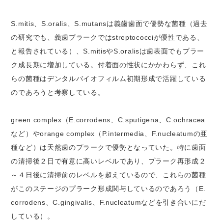
S.mitis、S.oralis、S.mutansは義歯歯面で優勢な菌種（過去
の研究でも、義歯プラークではstreptococciが優性である、
と報告されている）、S.mitisやS.oralisは歯表面でもプラー
ク成長期に増加している。付着面の性状にかかわらず、これ
らの菌種はデンタルバイオフィルム初期形成で活躍している
のであろうと考察している。
green complex（E.corrodens、C.sputigena、C.ochracea
など）やorange complex（P.intermedia、F.nucleatumの亜
種など）は天然歯のプラークで優勢となっていた。特に歯面
の清掃後２日で有意に高いレベルであり、プラーク再形成２
～４日後に清掃前のレベルを超えているので、これらの菌種
がこのステージのプラーク形成関与しているのであろう（E.
corrodens、C.gingivalis、F.nucleatumなどを引き合いにだ
している）。