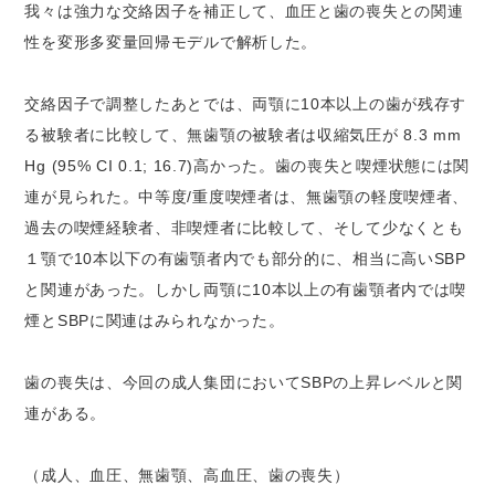
我々は強力な交絡因子を補正して、血圧と歯の喪失との関連
性を変形多変量回帰モデルで解析した。
交絡因子で調整したあとでは、両顎に10本以上の歯が残存す
る被験者に比較して、無歯顎の被験者は収縮気圧が 8.3 mm
Hg (95% CI 0.1; 16.7)高かった。歯の喪失と喫煙状態には関
連が見られた。中等度/重度喫煙者は、無歯顎の軽度喫煙者、
過去の喫煙経験者、非喫煙者に比較して、そして少なくとも
１顎で10本以下の有歯顎者内でも部分的に、相当に高いSBP
と関連があった。しかし両顎に10本以上の有歯顎者内では喫
煙とSBPに関連はみられなかった。
歯の喪失は、今回の成人集団においてSBPの上昇レベルと関
連がある。
（成人、血圧、無歯顎、高血圧、歯の喪失）