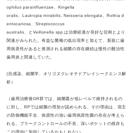
ophilus parainfluenzae、Kingella
oralis、Lautropia mirabilis, Neisseria elongata、Rothia d
entocariosa、Streptococcus
australis、とVeillonella spp.は治療経過が良好な症例とより
関連がみられた。有益な菌種の低出現率と加えて、新規に歯
周病原性があると推測される細菌の存在継続は慢性の難治性
歯周炎と関連していた。
(抗感染、細菌学、オリゴヌクレオチドアレイシークエンス解
析）
（歯周治療後GR群では、細菌叢が低レベルで維持されるの
に対し、RPでは細菌の増加が認められる。その理由は、宿主
の防御機能不全、病原性の強い歯周病原性菌の存在が考えら
れる。プラークコントロールの不良、深いポケットの残存も
この理由に加担しているかもしれない。