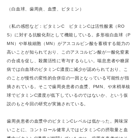
（白血球、歯周炎、血漿、ビタミン）
（私の感想など：ビタミンC ビタミンCは活性酸素（RO
S）に対する抗酸化剤として機能している。多形核白血球（P
MN）や単核細胞（MN）がアスコルビン酸を蓄積する能力の
高いことが知られており、このアスコルビン酸が一酸化窒素
の合成を促し、殺菌活性に寄与するらしい。喘息患者や糖尿
病では白血球のビタミンC濃度に減少が認められており、こ
のことが慢性の変性的合併症の一因となっている可能性が指
摘されている。そこで歯周炎患者の血漿、PMN、や末梢単核
球でビタミンC濃度が低下しているのではないか、という仮
説のもと今回の研究が実施されている。
歯周炎患者の血漿中のビタミンCレベルは低かった。興味深
いことに、コントロール健常人ではビタミンCの摂取量と血