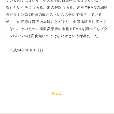
ているのではないか（そのために血漿中ビタミンCが低下す
る）という考えもある。別の解釈もある。局所でPMNの細胞
内ビタミンCは周囲の酸化ストレスのせいで低下している
が、この細胞は口腔内局所にとどまり、血管循環系に戻って
こない。そのために歯周炎患者の末梢血PMNを調べてもビタ
ミンCレベルは変化無いのではないかという考察だった。）
（平成24年10月13日）
ALL