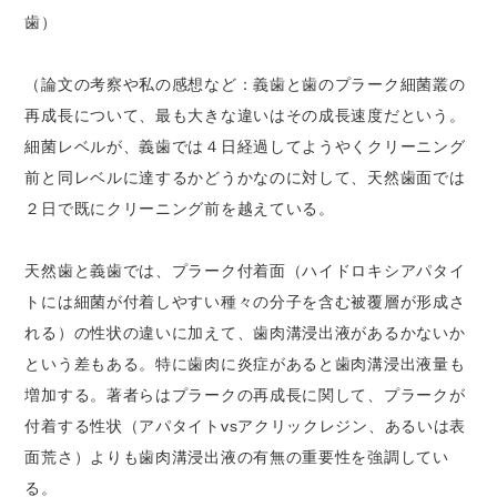
歯）
（論文の考察や私の感想など：義歯と歯のプラーク細菌叢の
再成長について、最も大きな違いはその成長速度だという。
細菌レベルが、義歯では４日経過してようやくクリーニング
前と同レベルに達するかどうかなのに対して、天然歯面では
２日で既にクリーニング前を越えている。
天然歯と義歯では、プラーク付着面（ハイドロキシアパタイ
トには細菌が付着しやすい種々の分子を含む被覆層が形成さ
れる）の性状の違いに加えて、歯肉溝浸出液があるかないか
という差もある。特に歯肉に炎症があると歯肉溝浸出液量も
増加する。著者らはプラークの再成長に関して、プラークが
付着する性状（アパタイトvsアクリックレジン、あるいは表
面荒さ）よりも歯肉溝浸出液の有無の重要性を強調してい
る。