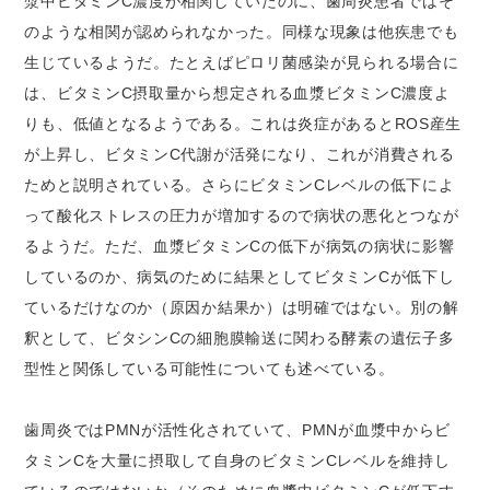
漿中ビタミンC濃度が相関していたのに、歯周炎患者ではそ
のような相関が認められなかった。同様な現象は他疾患でも
生じているようだ。たとえばピロリ菌感染が見られる場合に
は、ビタミンC摂取量から想定される血漿ビタミンC濃度よ
りも、低値となるようである。これは炎症があるとROS産生
が上昇し、ビタミンC代謝が活発になり、これが消費される
ためと説明されている。さらにビタミンCレベルの低下によ
って酸化ストレスの圧力が増加するので病状の悪化とつなが
るようだ。ただ、血漿ビタミンCの低下が病気の病状に影響
しているのか、病気のために結果としてビタミンCが低下し
ているだけなのか（原因か結果か）は明確ではない。別の解
釈として、ビタシンCの細胞膜輸送に関わる酵素の遺伝子多
型性と関係している可能性についても述べている。
歯周炎ではPMNが活性化されていて、PMNが血漿中からビ
タミンCを大量に摂取して自身のビタミンCレベルを維持し