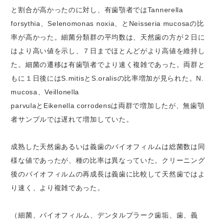
と割合が高かったのに対し、有歯顎者ではTannerella
forsythia、Selenomonas noxia、とNeisseria mucosaの比
率が高かった。細菌分類群の平均数は、天然歯の方が２日に
はより高い値を示し、７日までほとんどがより高値を維持し
た。細菌の遷移は有歯顎者でより速く複雑であった。両群と
もに１日後にはS.mitisとS.oralisの比率増加が見られた。N.
mucosa、Veillonella
parvulaとEikenella corrodensは両群で増加したが、無歯顎
者サンプルでは遅れて増加していた。
成熟した天然歯あるいは義歯のバイオフィルムは総菌数は同
様な値であったが、種の比率は異なっていた。クリーニング
後のバイオフィルムの再成長は義歯に比較して天然歯ではよ
り速く、より複雑であった。
（細菌、バイオフィルム、デンタルプラーク歯垢、歯、義