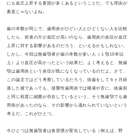
にも血圧上昇する要因が多くあるということだ。でも理由が
素直じゃないよね。
歯の本数が同じで、歯周炎がひどい人とひどくない人を比較
したら、前者の方が血圧が高いのなら、歯周炎の炎症が血圧
上昇に対する影響があるのだろう、といえるかもしれない。
しかし、今回は無歯顎者が歯の本数が多い人（１顎10本以
上）より血圧が高かったという結果だ。よく考えると、無歯
顎は歯周炎という炎症が既になくなっているのだよ。さて、
この論文ではどう考察しているだろう。抜歯をして６ヶ月経
過した後であっても、侵襲性歯周炎では唾液や舌に、抜歯前
と同じ程度に細菌が存在しているという。そう無歯顎でも歯
周病があったのなら、その影響から逃れられていないという
考えだ。これがひとつ。
今ひとつは無歯顎者は食習慣が変化している（例えば、野