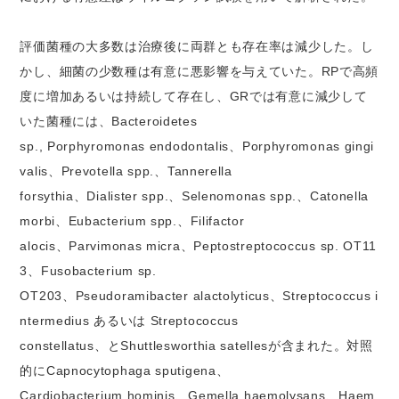
評価菌種の大多数は治療後に両群とも存在率は減少した。し
かし、細菌の少数種は有意に悪影響を与えていた。RPで高頻
度に増加あるいは持続して存在し、GRでは有意に減少して
いた菌種には、Bacteroidetes
sp., Porphyromonas endodontalis、Porphyromonas gingi
valis、Prevotella spp.、Tannerella
forsythia、Dialister spp.、Selenomonas spp.、Catonella
morbi、Eubacterium spp.、Filifactor
alocis、Parvimonas micra、Peptostreptococcus sp. OT11
3、Fusobacterium sp.
OT203、Pseudoramibacter alactolyticus、Streptococcus i
ntermedius あるいは Streptococcus
constellatus、とShuttlesworthia satellesが含まれた。対照
的にCapnocytophaga sputigena、
Cardiobacterium hominis、Gemella haemolysans、Haem