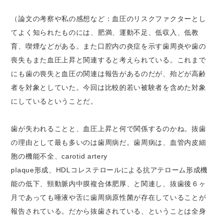
（論文の考察や私の感想など：血圧のリスクファクターとし
てよく知られたものには、肥満、運動不足、低収入、低教
育、喫煙などがある。また口腔内の炎症を示す歯周炎や歯の
喪失もまた血圧上昇と関連すると考えられている。これまで
にも歯の喪失と血圧の関連は報告があるのだが、殆どが高齢
者を対象としていた。今回は比較的若い被験者を含めた対象
にしているということだ。
歯が失われることと、血圧上昇と何で関係するのかね。抜歯
の理由として最も多いのは歯周病だ。歯周病は、血管内皮細
胞の機能不全、carotid artery
plaque形成、HDLコレステロールによる抗アテローム形成機
能の低下、頸動脈内中膜複合体肥厚、と関連し、抜歯後６ヶ
月であっても唾液や舌に歯周病原性菌が存在していることが
報告されている。だから抜歯されている、ということは全身