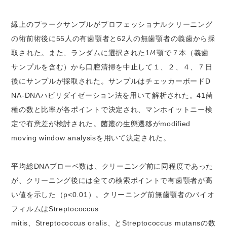
縁上のプラークサンプルがプロフェッショナルクリーニング
の術前術後に55人の有歯顎者と62人の無歯顎者の義歯から採
取された。また、ランダムに選択された1/4顎で７本（義歯
サンプルを含む）から口腔清掃を中止して１、２、４、７日
後にサンプルが採取された。サンプルはチェッカーボードD
NA-DNAハビリダイゼーション法を用いて解析された。41菌
種の数と比率が各ポイントで決定され、マンホイットニー検
定で有意差が検討された。菌叢の生態遷移がmodified
moving window analysisを用いて決定された。
平均総DNAプローベ数は、クリーニング前に同程度であった
が、クリーニング後には全ての検索ポイントで有歯顎者が高
い値を示した（p<0.01）。クリーニング前無歯顎者のバイオ
フィルムはStreptococcus
mitis、Streptococcus oralis、とStreptococcus mutansの数