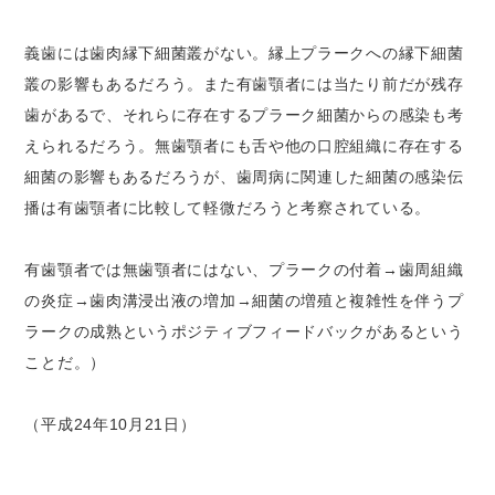
義歯には歯肉縁下細菌叢がない。縁上プラークへの縁下細菌
叢の影響もあるだろう。また有歯顎者には当たり前だが残存
歯があるで、それらに存在するプラーク細菌からの感染も考
えられるだろう。無歯顎者にも舌や他の口腔組織に存在する
細菌の影響もあるだろうが、歯周病に関連した細菌の感染伝
播は有歯顎者に比較して軽微だろうと考察されている。
有歯顎者では無歯顎者にはない、プラークの付着→歯周組織
の炎症→歯肉溝浸出液の増加→細菌の増殖と複雑性を伴うプ
ラークの成熟というポジティブフィードバックがあるという
ことだ。）
（平成24年10月21日）